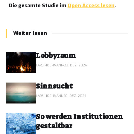
Die gesamte Studie im
Open Access lesen
.
Weiter lesen
Lobbyraum
LARS HOCHMANN
23. DEZ. 2024
Sinnsucht
LARS HOCHMANN
10. DEZ. 2024
So werden Institutionen
gestaltbar