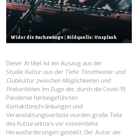
Wider die Sachzwänge | Bildquelle: Unsplash
Dieser Artikel ist ein Auszug aus der
Studie
Kultur aus der Tiefe: Tanztheater und
Clubkultur zwischen Möglichkeiten und
Prekaritäten
. Im Zuge der, durch die Covid-19
Pandemie herbeigeführten
Kontaktbeschränkungen und
Veranstaltungsverbote wurden große Teile
des Kultursektors vor existentielle
Herausforderungen gestellt. Der Autor der